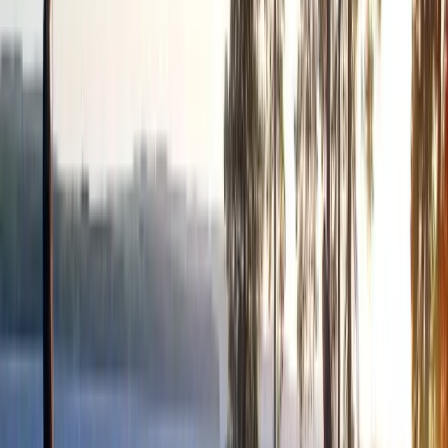
Seuran lyöntipelimestaruuskilpailut
22.8.2026
·
19
/80
Ilmoittaudu nyt