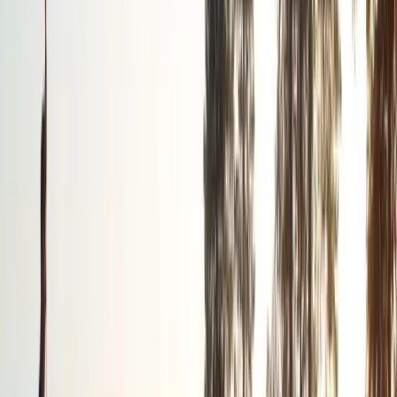
La 22.8.
Katinkulta Golf
· Vuokatti