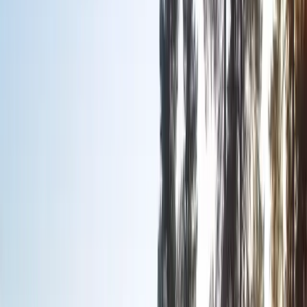
Käynnissä
Katinkulta Golf
· Vuokatti
Seuran reikäpelimestaruus miehet HCP
Välierä käynnissä
·
1/2 ottelua pelattu