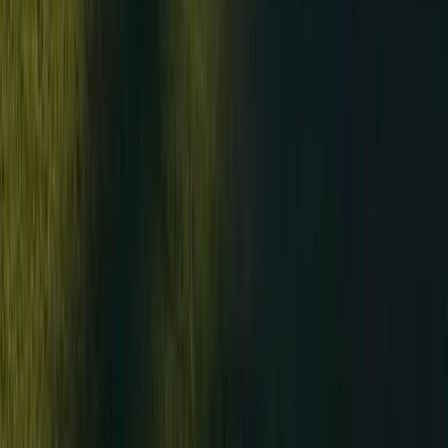
App Store