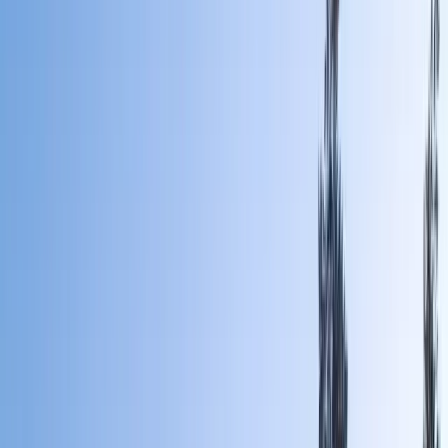
La 8.8.
Täynnä
Katinkulta Golf
· Vuokatti
Hyvän Olon Puoti Open
8.8.2026
·
72
/72