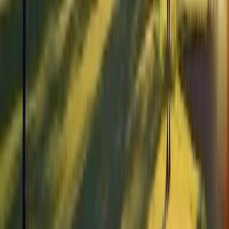
23.8.
Katinkulta Golf
· Vuokatti
Seuran reikäpelimestaruus miehet SCR
Finaali – pelattava 23.8. mennessä
·
0/1 ottelua pelattu
Katso kaavio