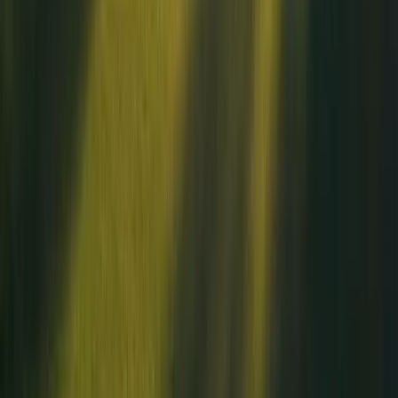
Su 30.8.
Katinkulta Golf
· Vuokatti
Nuas Extreme
30.8.2026
·
1
/32
Ilmoittaudu nyt